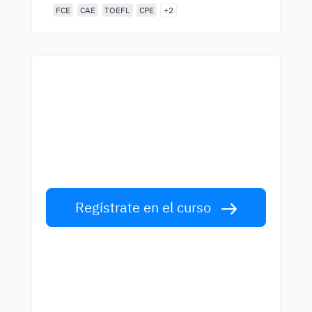
FCE
CAE
TOEFL
CPE
+2
Empieza a aprender con
los mejores profesores
Aprende inglés con profesors de primera
clase. ¡Acepta el reto!
Regístrate en el curso