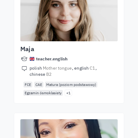
Maja
teacher.english
polish
Mother tongue
english
C1
chinese
B2
FCE
CAE
Matura (poziom podstawowy)
Egzamin ósmoklasisty
+1