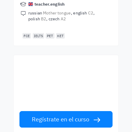
teacher.english
russian
Mother tongue
english
C2
polish
B2
czech
A2
FCE
IELTS
PET
KET
Empieza a aprender con
los mejores profesores
Aprende inglés con profesors de primera
clase. ¡Acepta el reto!
Regístrate en el curso