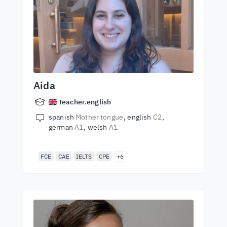
Aida
teacher.english
spanish
Mother tongue
english
C2
german
A1
welsh
A1
FCE
CAE
IELTS
CPE
+6