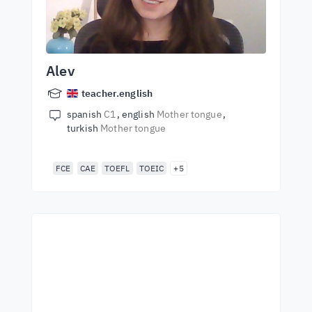
Alev
teacher.english
spanish
C1
english
Mother tongue
turkish
Mother tongue
FCE
CAE
TOEFL
TOEIC
+5
Empieza a aprender con
los mejores profesores
Aprende inglés con profesors de primera