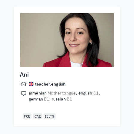
Ani
teacher.english
armenian
Mother tongue
english
C1
german
B1
russian
B1
FCE
CAE
IELTS