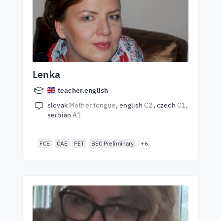
Lenka
teacher.english
slovak
Mother tongue
english
C2
czech
C1
serbian
A1
FCE
CAE
PET
BEC Preliminary
+6