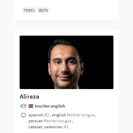
TOEFL
IELTS
Alireza
teacher.english
spanish
B2
english
Mother tongue
persian
Mother tongue
catalan; valencian
A1