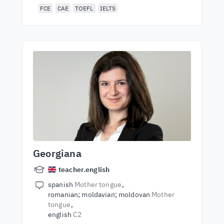
FCE
CAE
TOEFL
IELTS
Georgiana
teacher.english
spanish
Mother tongue
romanian; moldavian; moldovan
Mother
tongue
english
C2