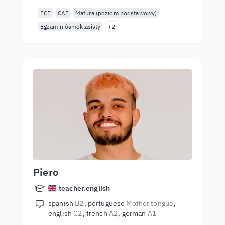
FCE
CAE
Matura (poziom podstawowy)
Egzamin ósmoklasisty
+2
Piero
teacher.english
spanish
B2
portuguese
Mother tongue
english
C2
french
A2
german
A1