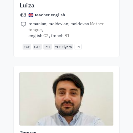
Luiza
teacher.english
romanian; moldavian; moldovan
Mother
tongue
english
C2
french
B1
FCE
CAE
PET
YLE Flyers
+1
Josue