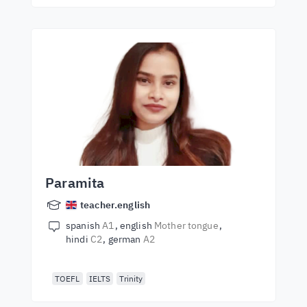
Paramita
teacher.english
spanish
A1
english
Mother tongue
hindi
C2
german
A2
TOEFL
IELTS
Trinity