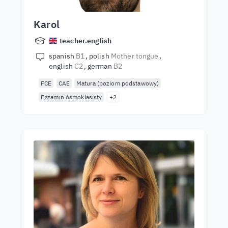
Karol
teacher.english
spanish
B1
polish
Mother tongue
english
C2
german
B2
FCE
CAE
Matura (poziom podstawowy)
Egzamin ósmoklasisty
+2