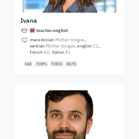
Ivana
teacher.english
macedonian
Mother tongue
serbian
Mother tongue
english
C2
french
A2
italian
A1
CAE
TOEFL
TOEIC
IELTS